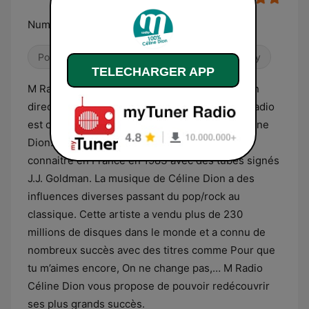
Numéro 1 sur la chanson française
Pop / Top 40
Variété
Adult Contemporary
TELECHARGER APP
M Radio - 100% Céline Radio - Vous écoutez en
direct M Radio - 100% Céline Dion. Cette webradio
est composée des succès de la chanteuse Céline
Dion. Artiste canadienne, Céline Dion se fait
connaitre en France en 1983 avec des tubes signés
J.J. Goldman. La musique de Céline Dion a des
influences diverses passant du pop/rock au
classique. Cette artiste a vendu plus de 230
millions de disques dans le monde et a connu de
nombreux succès avec des titres comme Pour que
tu m’aimes encore, On ne change pas,… M Radio
Céline Dion vous propose de pouvoir redécouvrir
ses plus grands succès.