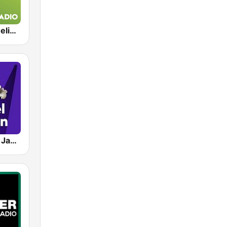
Exclusively Celine Dion
RMF Michael Jackson