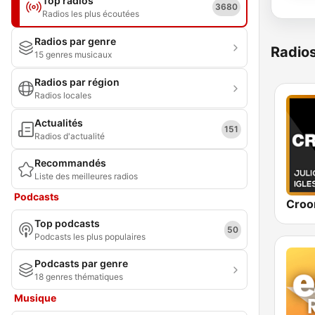
Top radios
3680
Radios les plus écoutées
Radios par genre
Radio
15 genres musicaux
Radios par région
Radios locales
Actualités
151
Radios d'actualité
Recommandés
Liste des meilleures radios
Podcasts
Top podcasts
50
Podcasts les plus populaires
Podcasts par genre
18 genres thématiques
Musique