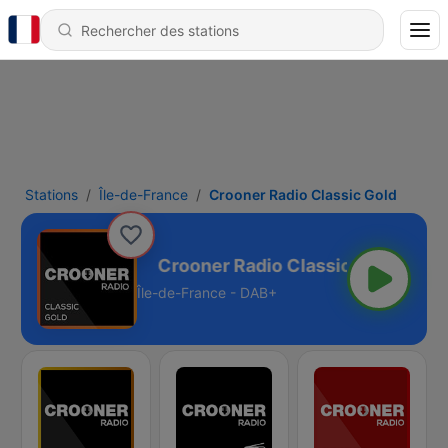
Stations
Île-de-France
Crooner Radio Classic Gold
lassic Gold
Île-de-France - DAB+