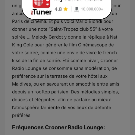
un grand champagne (Krug de préférence) ou pour
ambiancer son loft dominant Montmartre dans un
Paris de cinéma. Et puis voici Mario Biondi pour
donner une note “Saint-Tropez club 55” à votre
soirée … Melody Gardot y donne la réplique à Nat
King Cole pour générer le film Cinémascope de
votre soirée, comme une envie de vivre le french
kiss de la fin de soirée. Été comme hiver, Crooner
Radio Lounge se consomme sans modération, de
préférence sur la terrasse de votre hôtel aux
Maldives, ou en savourant un smoothie entre amis
depuis un rooftop parisien. Des mélodies simples,
douces et élégantes, afin de parfaire au mieux
l’atmosphère farniente de vos lieux de détente
préférés.
Fréquences Crooner Radio Lounge: