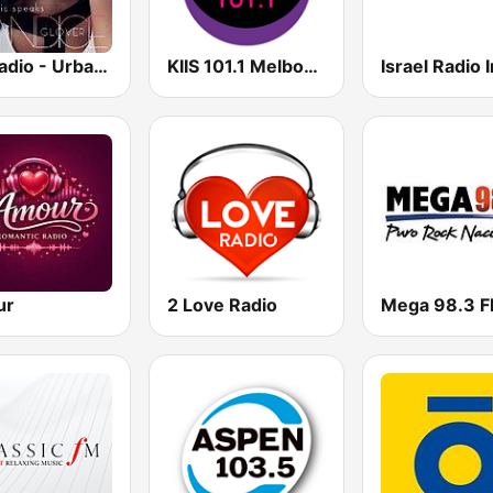
GotRadio - Urban Lounge
KIIS 101.1 Melbourne
ur
2 Love Radio
Mega 98.3 