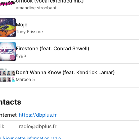
offlook (vocal extended mix)
amandine stroobant
Mojo
Tony Frissore
Firestone (feat. Conrad Sewell)
Kygo
Don't Wanna Know (feat. Kendrick Lamar)
Maroon 5
ntacts
internet
https://dbplus.fr
l:
radio@dbplus.fr
 à jour cette information radio