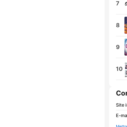
7
8
9
10
Co
Site 
E-mai
Mettre