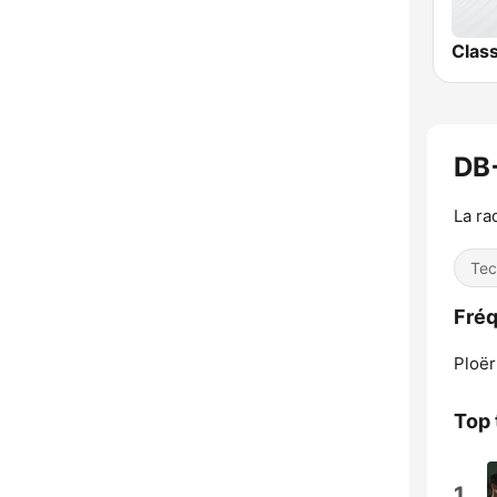
Clas
DB
La ra
Tec
Fré
Ploër
Top 
1