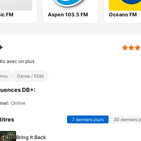
sic FM
Aspen 103.5 FM
Océano FM
+
dio avec un plus
hno
Danse / EDM
quences DB+:
mel:
Online
titres
7 derniers jours
30 derniers j
Bring It Back