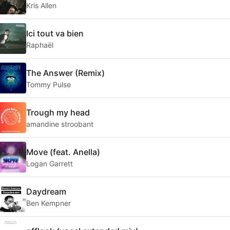
Kris Allen
Ici tout va bien
Raphaël
The Answer (Remix)
Tommy Pulse
Trough my head
amandine stroobant
Move (feat. Anella)
Logan Garrett
Daydream
Ben Kempner