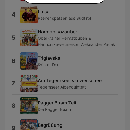
Luisa
4
Pseirer spatzen aus Südtirol
Harmonikazauber
5
Oberkrainer Heimatbuben &
Harmonikaweltmeister Aleksander Pacek
Triglavska
6
Kvintet Dori
Am Tegernsee is olwei schee
7
Tegernseer Alpenquintett
Pagger Buam Zeit
8
Die Pagger Buam
Begrüßung
9