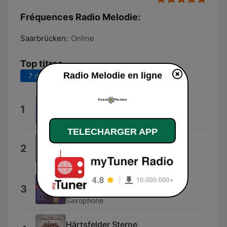
Fréquences Radio Melodie:
Saarbrücken:
Online
Top titres
Radio Melodie en ligne
7 derniers jours
30 derniers jours
Rosmarein
1
Milans Böhmische Blasmusik
TELECHARGER APP
Liechtensteiner Polka
2
Hofbräuhaus Festkapelle
Fremdenlegionär
3
Captain Cook & seine singenden
Saxophone
Härtsfelder Sterne