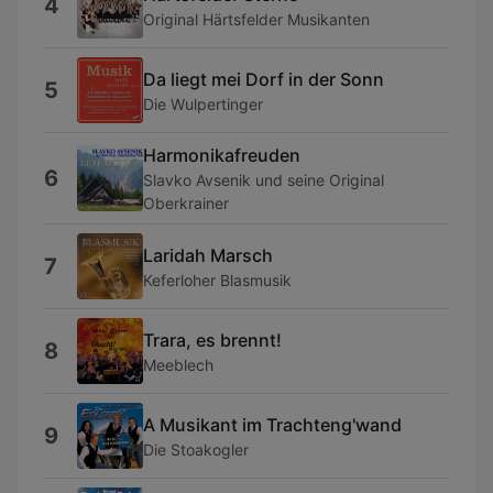
4
Original Härtsfelder Musikanten
Da liegt mei Dorf in der Sonn
5
Die Wulpertinger
Harmonikafreuden
6
Slavko Avsenik und seine Original
Oberkrainer
Laridah Marsch
7
Keferloher Blasmusik
Trara, es brennt!
8
Meeblech
A Musikant im Trachteng'wand
9
Die Stoakogler