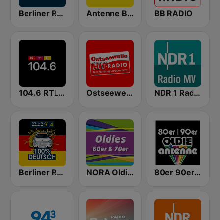
Berliner Rundfunk 91.4
Antenne Brandenburg
BB RADIO
104.6 RTL Berlins Hitradio
Ostseewelle Hit-Radio 105.6
NDR 1 Radio MV
Berliner Rundfunk 100% Deutsch
NORA Oldies
80er 90er OLDIE ANTENNE