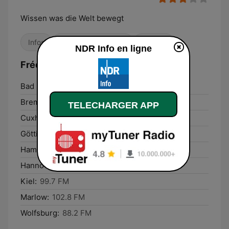
Wissen was die Welt bewegt
Infos
Culture & Éducation
Locales
NDR Info en ligne
Fréquences NDR Info:
Bad Rothenfelde:
97.9 FM
Bremen:
95.0 FM
TELECHARGER APP
Cuxhaven:
93.1 FM
Göttingen:
99.9 FM
Hamburg:
92.3 FM
Hannover:
88.6 FM
Kiel:
99.7 FM
Marlow:
102.8 FM
Wolfsburg:
88.2 FM