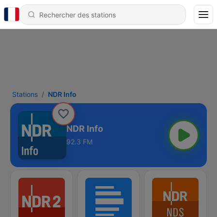
Stations
NDR Info
NDR Info
92.3 FM