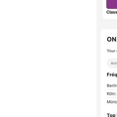
ON
Your 
Ann
Fré
Berli
Köln:
Münc
Top 