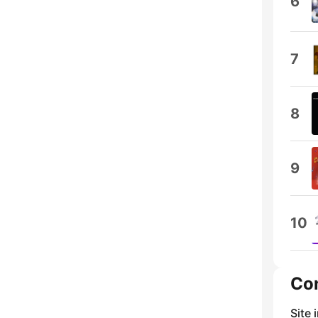
6
7
8
9
10
Co
Site 