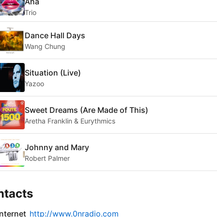
Aha
Trio
Dance Hall Days
Wang Chung
Situation (Live)
Yazoo
Sweet Dreams (Are Made of This)
Aretha Franklin & Eurythmics
Johnny and Mary
Robert Palmer
ntacts
internet
http://www.0nradio.com