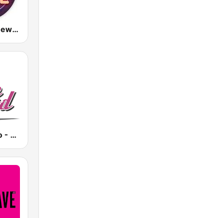
RFM 100 % New Wave
BeGoodRadio - 80s New Wave