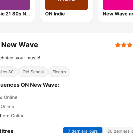
Classic 21 80s New Wave (RTBF)
ON Indie
 New Wave
choice, your music!
ées 80
Old School
Électro
quences ON New Wave:
n:
Online
Online
hen:
Online
titres
7 derniers jours
30 derniers j