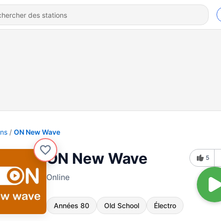
ons
ON New Wave
ON New Wave
5
Online
Années 80
Old School
Électro