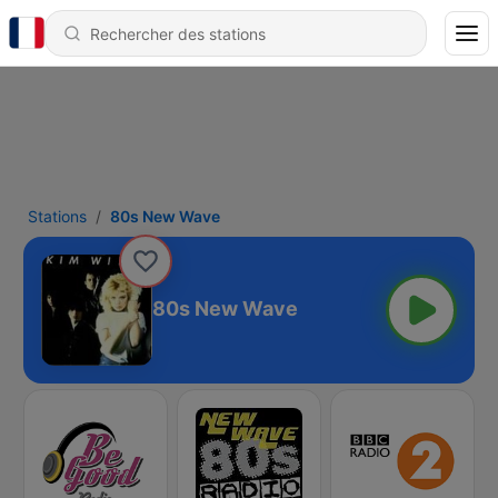
Stations
80s New Wave
80s New Wave