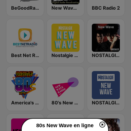
BeGoodRadio - 80s New Wave
New Wave 80's Music Radio
BBC Radio 2
Best Net Radio - New Wave
Nostalgie New Wave
NOSTALGIE NEW WAVE
America's Greatest 80s Hits
80's New Wave Radio - NewWaveRadio.org
NOSTALGIE New Wave
80s New Wave en ligne