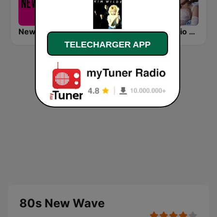
New Wave and Post Punk
80s DRIVE
GotRadio - 80s
TELECHARGER APP
80s New Wave