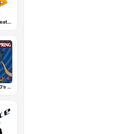
America's Greatest 80s Hits
GotRadio - 90's Alternative