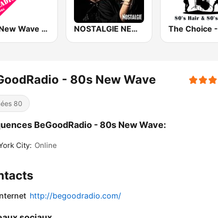
80's New Wave Radio - NewWaveRadio.org
NOSTALGIE NEW WAVE
GoodRadio - 80s New Wave
ées 80
quences BeGoodRadio - 80s New Wave:
ork City:
Online
ntacts
internet
http://begoodradio.com/
aux sociaux