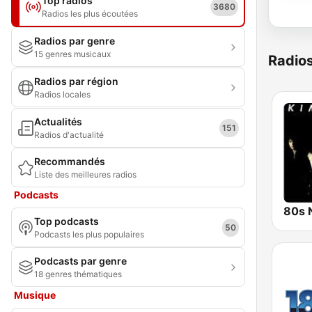
Top radios
3680
Radios les plus écoutées
Radios par genre
15 genres musicaux
Radio
Radios par région
Radios locales
Actualités
151
Radios d'actualité
Recommandés
Liste des meilleures radios
Podcasts
80s 
Top podcasts
50
Podcasts les plus populaires
Podcasts par genre
18 genres thématiques
Musique