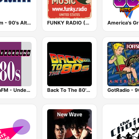
181.fm - 90's Alternative
FUNKY RADIO (USA)
SomaFM - Underground 80's
Back To The 80's Radio