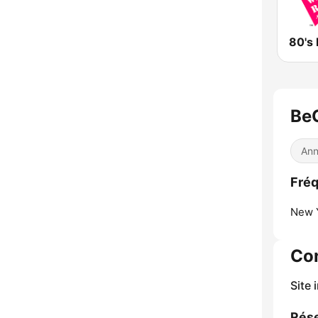
Be
Ann
Fré
New Y
Co
Site 
Rése