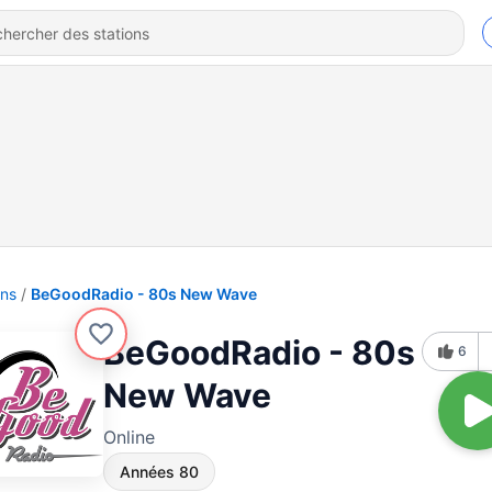
ons
BeGoodRadio - 80s New Wave
BeGoodRadio - 80s
6
New Wave
Online
Années 80