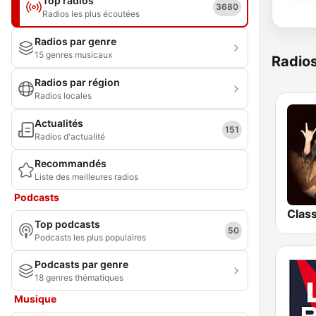
Top radios
3680
Radios les plus écoutées
Radios par genre
15 genres musicaux
Radio
Radios par région
Radios locales
Actualités
151
Radios d'actualité
Recommandés
Liste des meilleures radios
Podcasts
Top podcasts
50
Podcasts les plus populaires
Podcasts par genre
18 genres thématiques
Musique