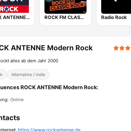
ROCK ANTENNE 80er Rock
ROCK FM CLASSIC ROCK
Radio Rock
CK ANTENNE Modern Rock
rockt alles ab dem Jahr 2000
ck
Alternative / Indie
quences ROCK ANTENNE Modern Rock:
ing:
Online
ntacts
internet
https://www.rockantenne.de