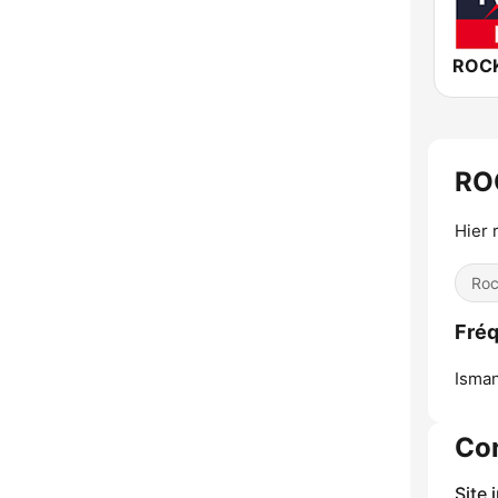
RO
Hier 
Ro
Fré
Isman
Co
Site 