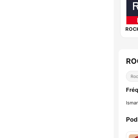
RO
Ro
Fré
Isman
Pod