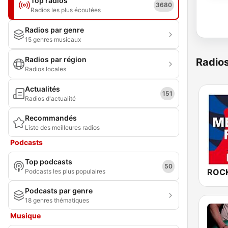
Top radios
3680
Radios les plus écoutées
Radios par genre
15 genres musicaux
Radios par région
Radio
Radios locales
Actualités
151
Radios d'actualité
Recommandés
Liste des meilleures radios
Podcasts
Top podcasts
50
Podcasts les plus populaires
Podcasts par genre
18 genres thématiques
Musique