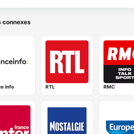
s connexes
e Info
RTL
RMC