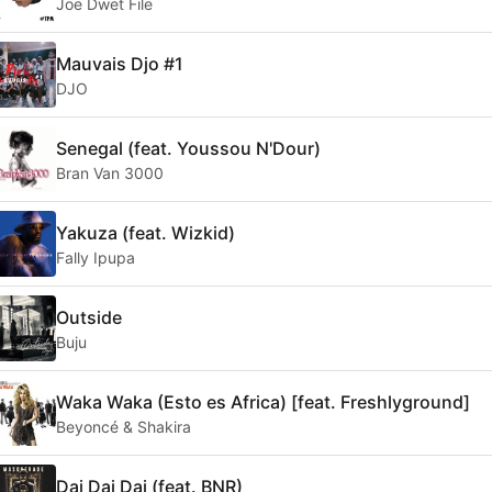
Joe Dwet File
Mauvais Djo #1
DJO
Senegal (feat. Youssou N'Dour)
Bran Van 3000
Yakuza (feat. Wizkid)
Fally Ipupa
Outside
Buju
Waka Waka (Esto es Africa) [feat. Freshlyground]
Beyoncé & Shakira
Dai Dai Dai (feat. BNR)