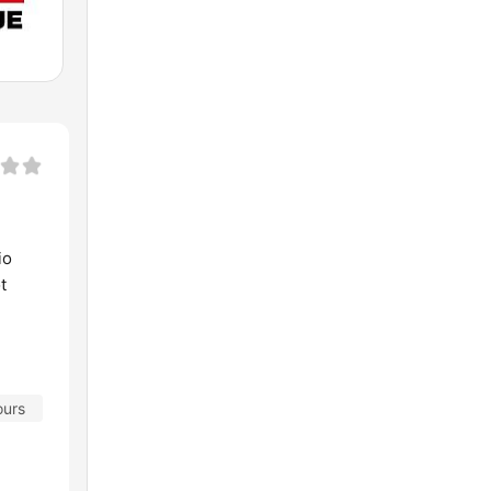
io
t
ours