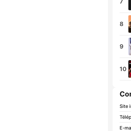
7
8
9
10
Co
Site 
Télé
E-mai