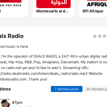
2
Montecarlo al doualiya (مونت كارلو الدولية)
RFI Afrique
ls Radio
ood music is here
, I'm the operator of DEALS RADIO, a 24/7 Afro-urban digital rad
beat, Hip-Hop, R&B, Pop, Amapiano, Dancehall). My station is no
d on radio.net yet and I'd like to add it. Streaming URL:
://radio.dealsradio.com/listen/deals_radio/radio.mp3 Website:
//dealsradio.com. Thank you!
titres
7 derniers jours
30 derniers j
#Tpm