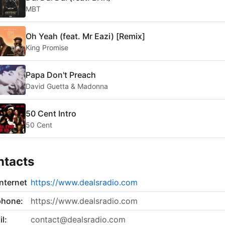
MBT
Oh Yeah (feat. Mr Eazi) [Remix]
King Promise
Papa Don't Preach
David Guetta & Madonna
50 Cent Intro
50 Cent
ntacts
internet
https://www.dealsradio.com
phone:
https://www.dealsradio.com
l:
contact@dealsradio.com