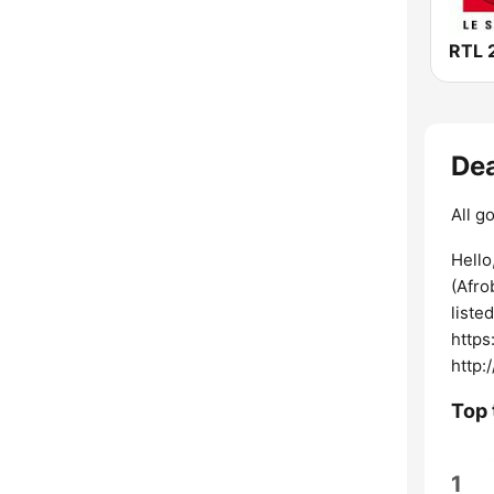
RTL 
Dea
All g
Hello
(Afro
liste
https
http:
Top 
1