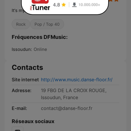
It's my music !
Rock
Pop / Top 40
Fréquences DFMusic:
Issoudun:
Online
Contacts
Site internet
http://www.music.danse-floor.fr/
Adresse:
19 FBG DE LA CROIX ROUGE,
Issoudun, France
E-mail:
contact@danse-floor.fr
Réseaux sociaux