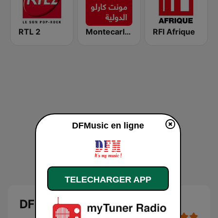
RTL 2
Montecarlo al doualiya (مونت كارلو الدولية)
RFI Afrique
DFMusic en ligne
TELECHARGER APP
DFMusic