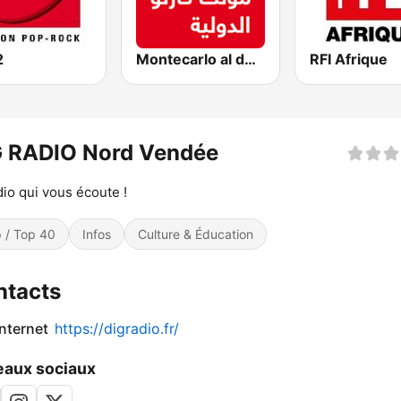
2
Montecarlo al doualiya (مونت كارلو الدولية)
RFI Afrique
G RADIO Nord Vendée
dio qui vous écoute !
 / Top 40
Infos
Culture & Éducation
ntacts
internet
https://digradio.fr/
aux sociaux