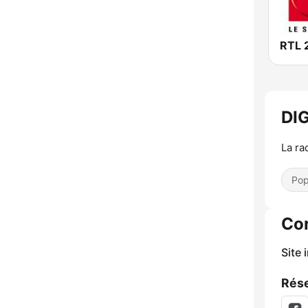
RTL 
DI
La ra
Pop
Co
Site 
Rése