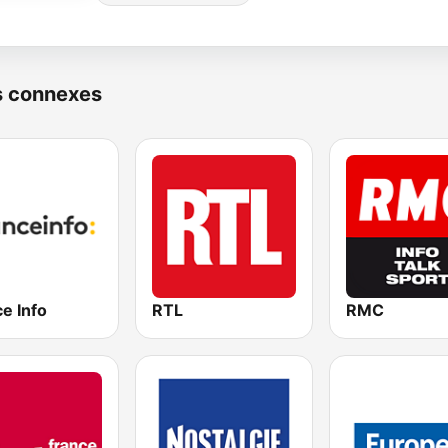
s connexes
e Info
RTL
RMC