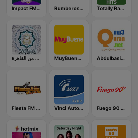
Impact FM - Années 60
Rumberos FM
Totally Radio Greatest Hits
إذاعة القرآن الكريم من القاهرة
MuyBuena Valencia
Abdulbasit Abdulsamad WARSH Radio
Fiesta FM - Levante
Vinci Autoroute Côte d'Azur
Fuego 90 La Salsera