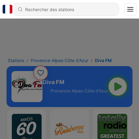
Stations
Provence-Alpes-Côte d'Azur
Diva FM
Diva FM
d'Azur - 101.8 FM