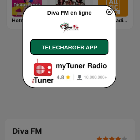
Diva FM en ligne
Hotmixradio Disco Funk
NOSTALGIE SATURDAY NIGHT
Allzic Radio Années 80
TELECHARGER APP
Diva FM