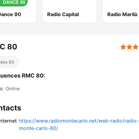
Dance 90
Radio Capital
Radio Marilù
C 80
ées 80
quences RMC 80:
o:
Online
ntacts
internet
https://www.radiomontecarlo.net/web-radio/radio-
monte-carlo-80/