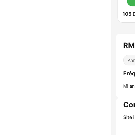
105 
RM
Ann
Fré
Milan
Co
Site 