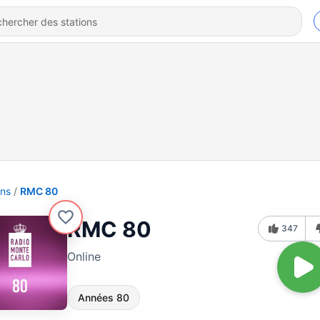
ons
RMC 80
RMC 80
347
Online
Années 80