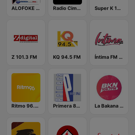
ALOFOKE 99.3 FM
Radio Cima 100.5 FM
Super K 100.7 FM
Z 101.3 FM
KQ 94.5 FM
Íntima FM Santiago
Ritmo 96.5 FM
Primera 88.1 FM
La Bakana FM