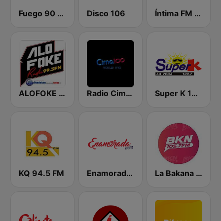
Fuego 90 La Salsera
Disco 106
Íntima FM Santiago
ALOFOKE 99.3 FM
Radio Cima 100.5 FM
Super K 100.7 FM
KQ 94.5 FM
Enamorada 99.9 FM
La Bakana FM