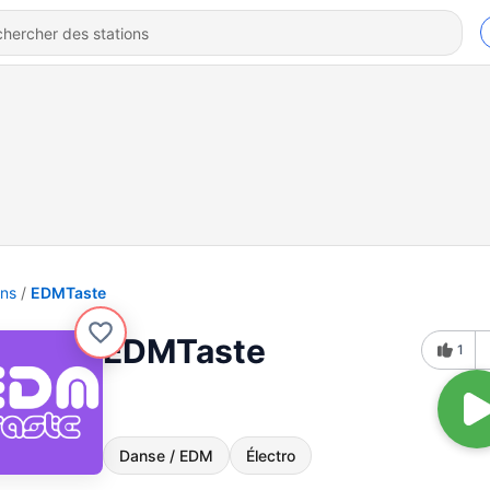
ons
EDMTaste
EDMTaste
1
Danse / EDM
Électro