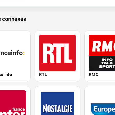
s connexes
e Info
RTL
RMC