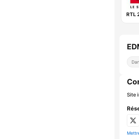
RTL 
ED
Dan
Co
Site 
Rése
Mettre