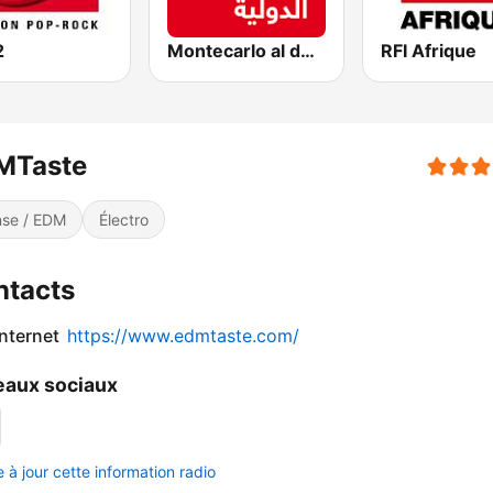
2
Montecarlo al doualiya (مونت كارلو الدولية)
RFI Afrique
MTaste
se / EDM
Électro
ntacts
internet
https://www.edmtaste.com/
aux sociaux
 à jour cette information radio