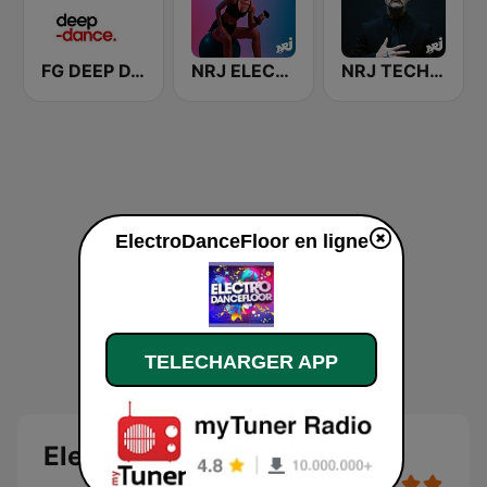
FG DEEP DANCE
NRJ ELECTRO FITNESS
NRJ TECHNO STORY
ElectroDanceFloor en ligne
TELECHARGER APP
ElectroDanceFloor