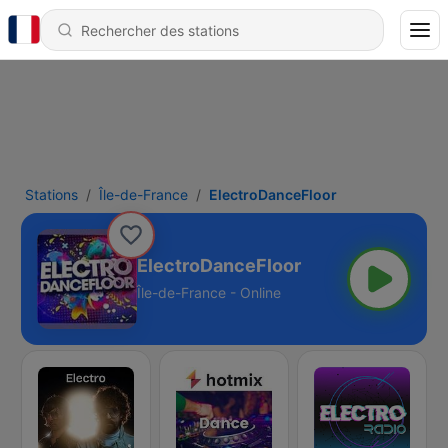
Stations
Île-de-France
ElectroDanceFloor
ElectroDanceFloor
Île-de-France - Online