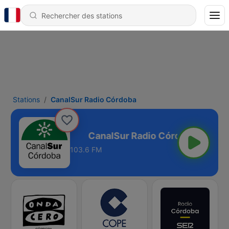
Stations
CanalSur Radio Córdoba
adio Córdoba
103.6 FM