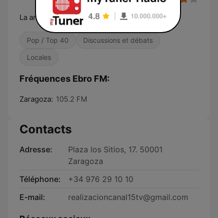
La aragonesa
Pop / Top 40
Discussions et débats
Locales
Fréquences Ebro FM:
Zaragoza:
105.2 FM
Contacts
Adresse:
Plaza los Sitios, 17. 50001
Zaragoza
Téléphone:
+34 976 29 10 10
E-mail:
realizacioncanal15tv@gmail.com