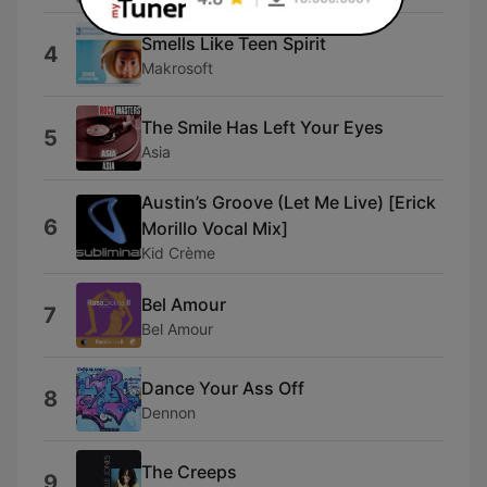
Smells Like Teen Spirit
4
Makrosoft
The Smile Has Left Your Eyes
5
Asia
Austin’s Groove (Let Me Live) [Erick
6
Morillo Vocal Mix]
Kid Crème
Bel Amour
7
Bel Amour
Dance Your Ass Off
8
Dennon
The Creeps
9