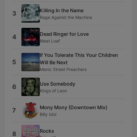
Killing In the Name
3
Rage Against the Machine
Dead Ringer for Love
4
Meat Loaf
If You Tolerate This Your Children
5
Will Be Next
Manic Street Preachers
Use Somebody
6
Kings of Leon
Mony Mony (Downtown Mix)
7
Billy Idol
Rocks
8