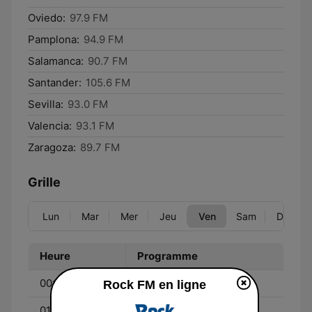
Oviedo:
97.9 FM
Pamplona:
94.9 FM
Salamanca:
90.7 FM
Santander:
105.6 FM
Sevilla:
93.0 FM
Valencia:
93.1 FM
Zaragoza:
89.7 FM
Grille
Lun
Mar
Mer
Jeu
Ven
Sam
Dim
Heure
Programme
00:00 - 01:00
Música para animales
Rock FM en ligne
01:00 - 06:00
RockFM Noche