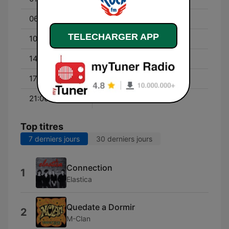
06:00 - 10:00
El Pirata y su banda
TELECHARGER APP
10:00 - 14:30
Marta Vázquez
14:30 - 17:00
Diego Cardeña
17:00 - 21:00
Raúl Carnicero
21:00 - 00:00
RockFM Motel
Top titres
7 derniers jours
30 derniers jours
Connection
1
Elastica
Quedate a Dormir
2
M-Clan