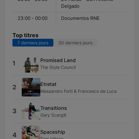
Delgado
23:00 - 00:00
Documentos RNE
Top titres
7 derniers jours
30 derniers jours
Promised Land
1
The Style Council
Etretat
2
Alessandro Forti & Francesco de Luca
Transitions
3
Gary Scargill
Spaceship
4
Tom Hillock