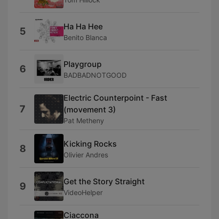
Ha Ha Hee
5
Benito Blanca
Playgroup
6
BADBADNOTGOOD
Electric Counterpoint - Fast
7
(movement 3)
Pat Metheny
Kicking Rocks
8
Olivier Andres
Get the Story Straight
9
VideoHelper
Ciaccona