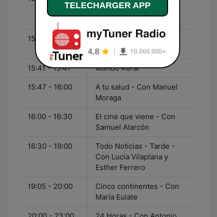
TELECHARGER APP
Con Miguel Ángel
Domínguez
15:35 - 15:41
Onda de ayer - Con
Buitrago
15:41 - 15:47
Mundo Rural
15:47 - 16:00
A tu salud - Con Manuel
Moraga
16:00 - 16:30
El cine que viene - Con
Samuel Alarcón
16:30 - 19:00
Todo Noticias - Tarde -
Con Lucía Vilaplana y
Esther Ferrero
19:05 - 20:00
Cinco continentes - Con
María Eulate
20:00 - 23:00
24 Horas - Con Antonio