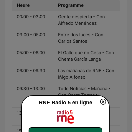
Heure
Programme
00:00 - 03:00
Gente despierta - Con
Alfredo Menéndez
03:00 - 05:00
Entre dos luces - Con
Carlos Santos
05:00 - 06:00
El Gallo que no Cesa - Con
Chema García Langa
06:00 - 09:30
Las mañanas de RNE - Con
Íñigo Alfonso
09:30 - 13:00
Todo Noticias - Mañana -
Con Oscar Torres y
Carolina Jaque
RNE Radio 5 en ligne
13:00 - 15:00
14 Horas - Con Ana
Sterling
15:00 - 15:30
La Entrevista de Radio 5 -