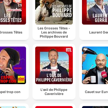
para cubrir las pintadas en la carretera.
¡Felizas vacaciones, banda!
00:04:02 · El cierre del episodio con el anuncio del fin de la
Les Grosses Têtes -
temporada y el inicio del periodo vacacional.
Grosses Têtes
Les archives de
Laurent Ge
Philippe Bouvard
L'œil de Philippe
ppel trop con
Cauet sur Eur
Caverivière