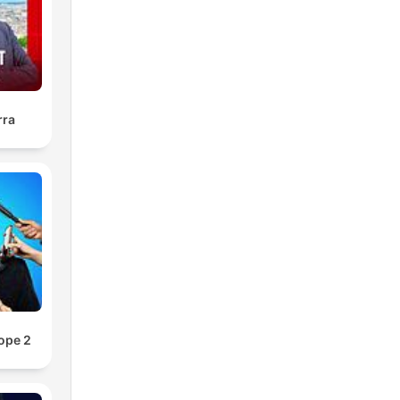
rra
ope 2