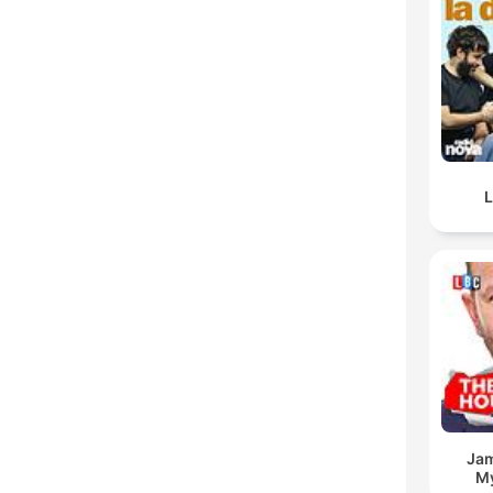
L
Jam
My