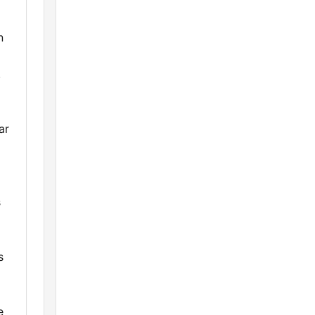
n
.
ar
s
s
e