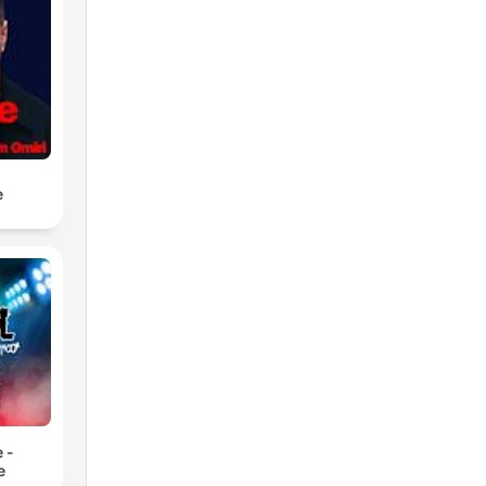
e
 -
e