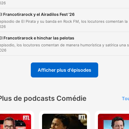
carretera.
2026
00:01:14 · El locutor describe la tarea específica de los
El Francotirarock y el Airadilos Fest '26
trabajadores contratados para limpiar las rutas del Tour.
2026
La carretera a las 6 de la mañana es Xvideos y a las 
El Francotirarock e hinchar las pelotas
de la mañana es la Warner.
00:01:36 · Se explica cómo el trabajo de pintura transforma
2026
dibujos vulgares en personajes animados.
Afficher plus d'épisodes
Han hecho desaparecer más penes que Matajari, esta
gente.
00:01:59 · Una comparación humorística sobre la eficacia de l
limpiadores en su labor de borrar grafitis.
Plus de podcasts Comédie
Tou
350 litros de pintura blanca llevan, que es que no da
abasto.
00:02:58 · Se menciona la enorme cantidad de material utiliz