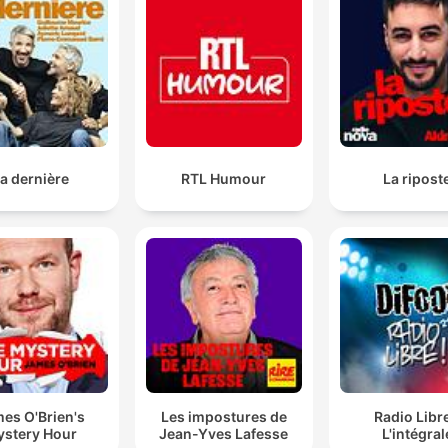
a dernière
RTL Humour
La ripost
es O'Brien's
Les impostures de
Radio Libre
stery Hour
Jean-Yves Lafesse
L'intégral