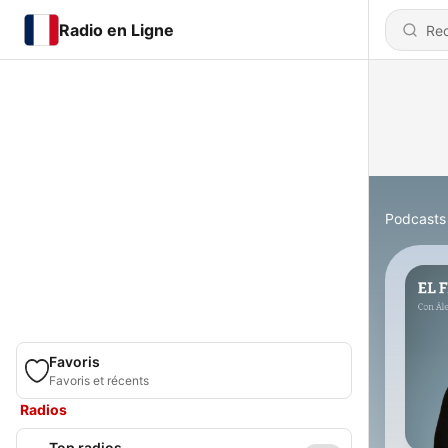
Radio en Ligne
Podcasts
Favoris
Favoris et récents
Radios
Top radios