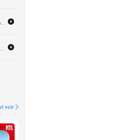
En este episodio de El Pirata y su banda en Rock FM, los locutores comentan la reciente creación de un canal de WhatsApp por parte del alcalde de Nueva York, Eric Adams, denominado El Chisme Oficial de Nueva York. El canal está dirigido específicamente a la comunidad hispanohablante para proporcionar información útil sobre la ciudad. La conversación explora con humor la connotación de la palabra chisme y cómo este canal busca informar sobre temas de interés público, contrastando la utilidad de la herramienta con la idea popular del cotilleo o salseo.
12
En este episodio, los locutores comentan de manera humorística y satírica una supuesta tendencia viral de verano denominada ballmuxing. La conversación explora la idea de personas que recurren a procedimientos para aumentar el tamaño de sus testículos, utilizando analogías cómicas sobre el crecimiento desmedido y las consecuencias físicas de esta práctica.
os
t voir
n
ado