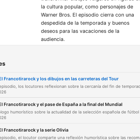
la cultura popular, como personajes de
Warner Bros. El episodio cierra con una
despedida de la temporada y buenos
deseos para las vacaciones de la
audiencia.
itres
es
El oficio de los despertadores
00:00:01
El Francotirarock y los dibujos en las carreteras del Tour
Los limpiadores del Tour de Francia
00:00:54
2026
Reflexión final y despedida de temporada
00:03:42
El Francotirarock y el pase de España a la final del Mundial
liquez sur un chapitre pour y accéder directement
2026
nts clés
El Francotirarock y la serie Olivia
Borrar todos los penes que ha pintado la gente en la
En este episodio, el locutor comparte una reflexión humorística sobre las rec