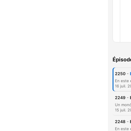
Chap
Épisod
-
2250
16 juil. 
-
2249
C
15 juil. 
Mome
-
2248