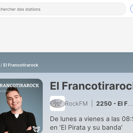
El Francotirarock
El Francotiraro
RockFM
|
2250 - El Francotirarock y los dibujos en las carreteras del Tour
De lunes a vienes a las 08
en 'El Pirata y su banda'