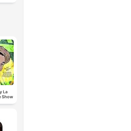
y La
e Show