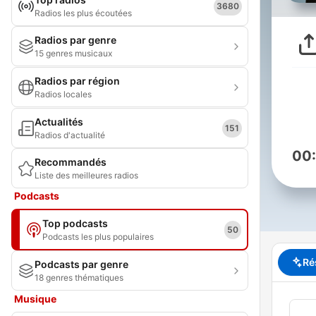
3680
Radios les plus écoutées
Radios par genre
15 genres musicaux
Radios par région
Radios locales
Actualités
151
Radios d'actualité
00
Recommandés
Liste des meilleures radios
Podcasts
Top podcasts
50
Podcasts les plus populaires
Ré
Podcasts par genre
18 genres thématiques
Musique