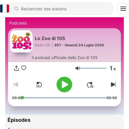
Podcasts
Lo Zoo di 105
Radio 105
|
957 - Venerdì 24 Luglio 2026
Il podcast ufficiale dello Zoo di 105
1
x
Volume
00:00
00:00
Épisodes