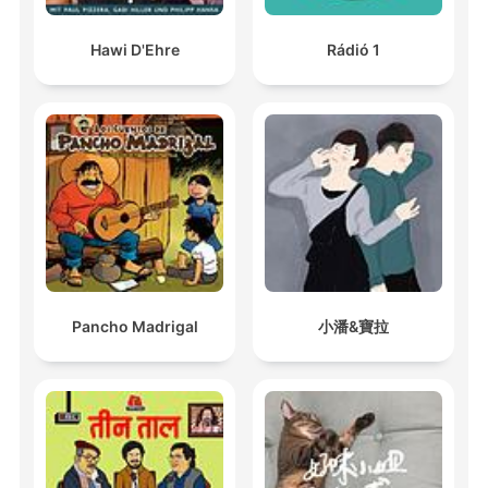
Hawi D'Ehre
Rádió 1
Pancho Madrigal
小潘&寶拉