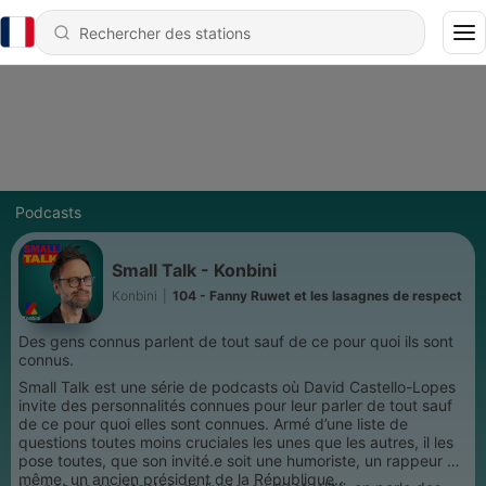
Podcasts
Small Talk - Konbini
Konbini
|
104 - Fanny Ruwet et les lasagnes de respect
Des gens connus parlent de tout sauf de ce pour quoi ils sont
connus.
Small Talk est une série de podcasts où David Castello-Lopes
invite des personnalités connues pour leur parler de tout sauf
de ce pour quoi elles sont connues. Armé d’une liste de
questions toutes moins cruciales les unes que les autres, il les
pose toutes, que son invité.e soit une humoriste, un rappeur ou
même, un ancien président de la République…