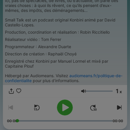
Ici, pas de spectacles, de livres, ou d’actualité, on parle des
vraies choses : à quoi ils rêvent, ce qu’ils pensent d’eux-
mêmes, des impôts, des déménagements...
Small Talk est un podcast original Konbini animé par David
Castello-Lopes.
Production, coordination et réalisation : Robin Riccitiello
Réalisateur vidéo : Tom Ferrer
Programmateur : Alexandre Duarte
Direction de création : Raphaël Choyé
Enregistré chez Konbini par Manuel Lormel et mixé par
Capitaine Plouf
Hébergé par Audiomeans. Visitez
audiomeans.fr/politique-de-
confidentialite
pour plus d'informations.
1
x
Volume
00:00
00:00