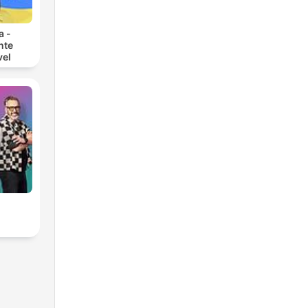
a -
nte
vel