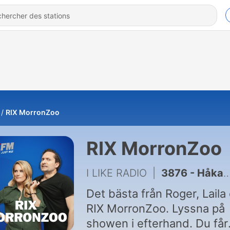
RIX MorronZoo
RIX MorronZoo
I LIKE RADIO
|
3876 - Håkan Juholt har fått hybris!
Det bästa från Roger, Laila
RIX MorronZoo. Lyssna på
showen i efterhand. Du får