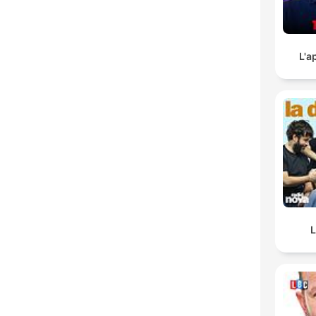
L'a
L