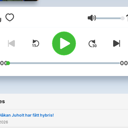
också klipp från morgonen.
podcasts är redigerade
sammandrag av
Volume
radiosändningen.
:00
00
es
Håkan Juholt har fått hybris!
 2026