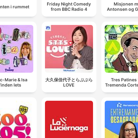
Friday Night Comedy
Misjonen 
anten i rummet
from BBC Radio 4
Antonsen og 
c-Marie & Isa
大久保佳代子とらぶぶら
Tres Patines 
inden Iets
LOVE
Tremenda Cort