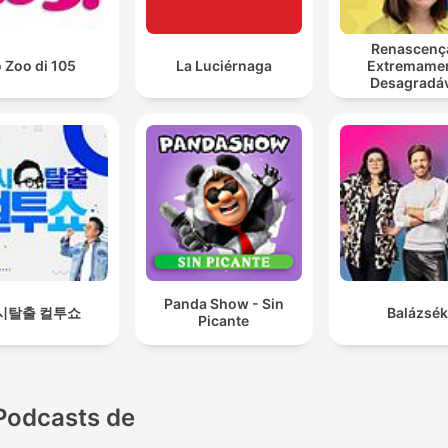
Renascenç
 Zoo di 105
La Luciérnaga
Extremame
Desagradá
Panda Show - Sin
시탈출 컬투쇼
Balázsék
Picante
Podcasts de