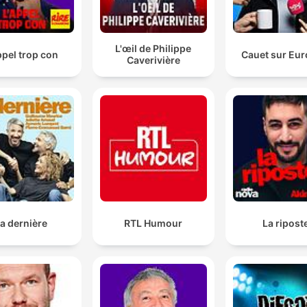
L'œil de Philippe
ppel trop con
Cauet sur Eur
Caverivière
a dernière
RTL Humour
La ripost