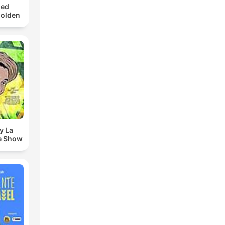
med
Golden
y La
e Show