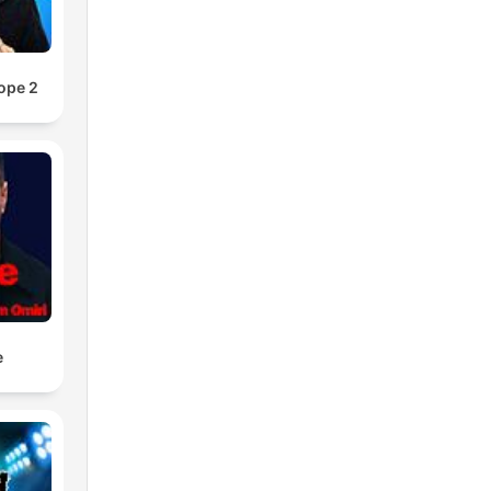
ope 2
e