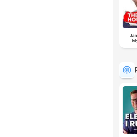
Jam
My