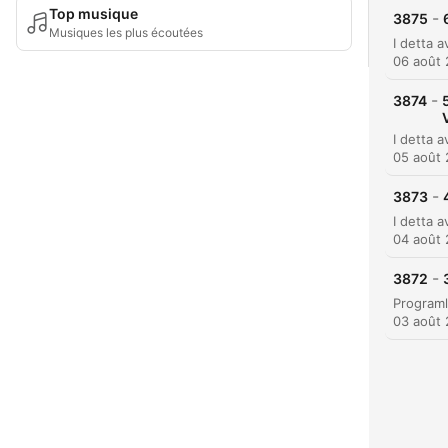
Top musique
-
3875
Musiques les plus écoutées
06 août
-
3874
05 août
-
3873
04 août
-
3872
03 août