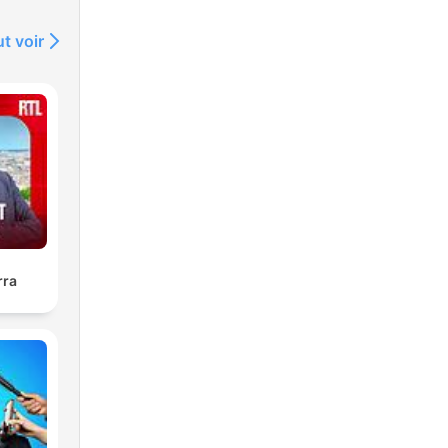
t voir
rra