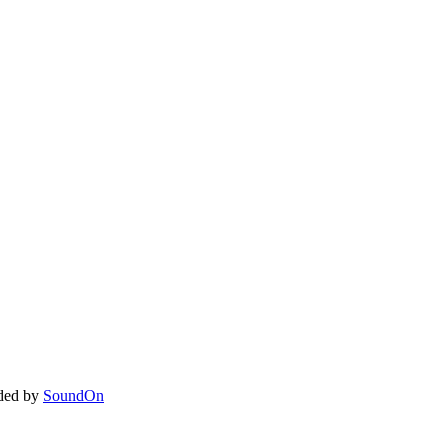
ded by
SoundOn