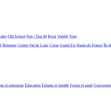
ales
Old School
Pop / Top 40
Rock
Variété
Tous
é
Bretagne
Centre-Val de Loire
Corse
Grand Est
Hauts-de-France
Île-
e et entreprise
Éducation
Enfants et famille
Forme et santé
Gouverne