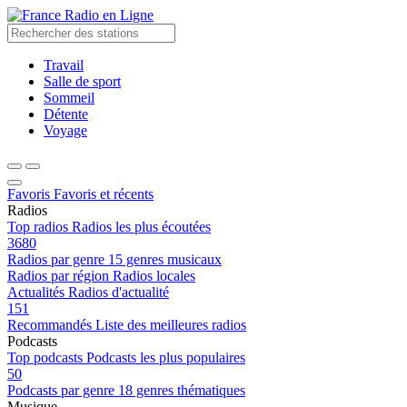
Radio en Ligne
Travail
Salle de sport
Sommeil
Détente
Voyage
Favoris
Favoris et récents
Radios
Top radios
Radios les plus écoutées
3680
Radios par genre
15 genres musicaux
Radios par région
Radios locales
Actualités
Radios d'actualité
151
Recommandés
Liste des meilleures radios
Podcasts
Top podcasts
Podcasts les plus populaires
50
Podcasts par genre
18 genres thématiques
Musique