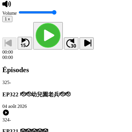
Volume
1
x
00:00
00:00
Épisodes
325
-
EP322 🫡🫡幼兒園老兵🫡🫡
04 août 2026
324
-
EP321 🤡🤡🤡🤡🤡