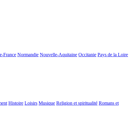
de-France
Normandie
Nouvelle-Aquitaine
Occitanie
Pays de la Loire
ment
Histoire
Loisirs
Musique
Religion et spiritualité
Romans et