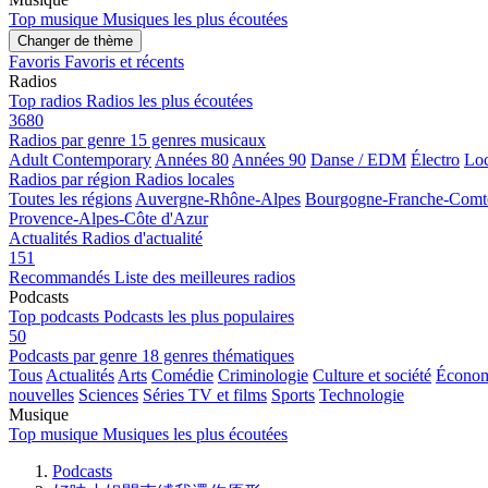
Top musique
Musiques les plus écoutées
Changer de thème
Favoris
Favoris et récents
Radios
Top radios
Radios les plus écoutées
3680
Radios par genre
15 genres musicaux
Adult Contemporary
Années 80
Années 90
Danse / EDM
Électro
Loc
Radios par région
Radios locales
Toutes les régions
Auvergne-Rhône-Alpes
Bourgogne-Franche-Comt
Provence-Alpes-Côte d'Azur
Actualités
Radios d'actualité
151
Recommandés
Liste des meilleures radios
Podcasts
Top podcasts
Podcasts les plus populaires
50
Podcasts par genre
18 genres thématiques
Tous
Actualités
Arts
Comédie
Criminologie
Culture et société
Économi
nouvelles
Sciences
Séries TV et films
Sports
Technologie
Musique
Top musique
Musiques les plus écoutées
Podcasts