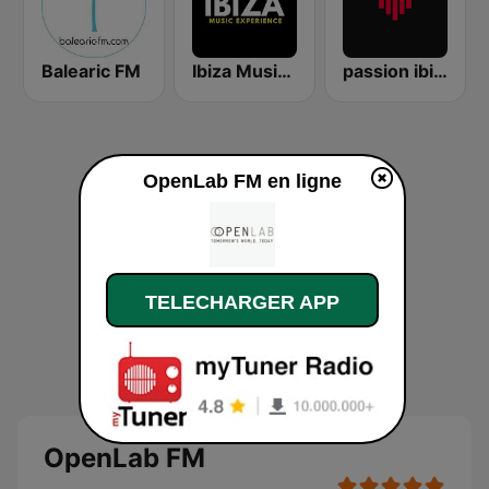
Balearic FM
Ibiza Music Experience
passion ibiza radio
OpenLab FM en ligne
TELECHARGER APP
OpenLab FM