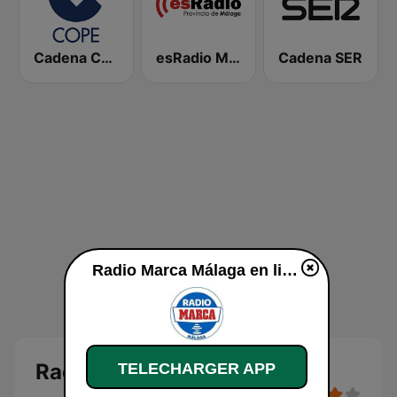
Cadena COPE
esRadio Malaga
Cadena SER
Radio Marca Málaga en ligne
Radio Marca Málaga
TELECHARGER APP