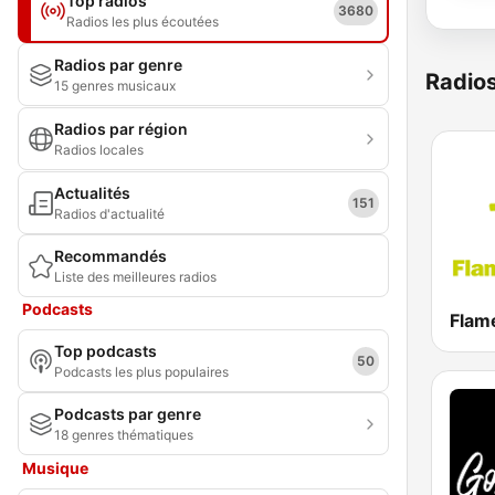
Top radios
3680
Radios les plus écoutées
Radios par genre
Radio
15 genres musicaux
Radios par région
Radios locales
Actualités
151
Radios d'actualité
Recommandés
Liste des meilleures radios
Podcasts
Flam
Top podcasts
50
Podcasts les plus populaires
Podcasts par genre
18 genres thématiques
Musique