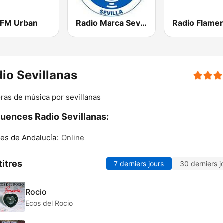
 FM Urban
Radio Marca Sevilla
io Sevillanas
ras de música por sevillanas
uences Radio Sevillanas:
es de Andalucía:
Online
titres
7 derniers jours
30 derniers j
Rocio
Ecos del Rocio