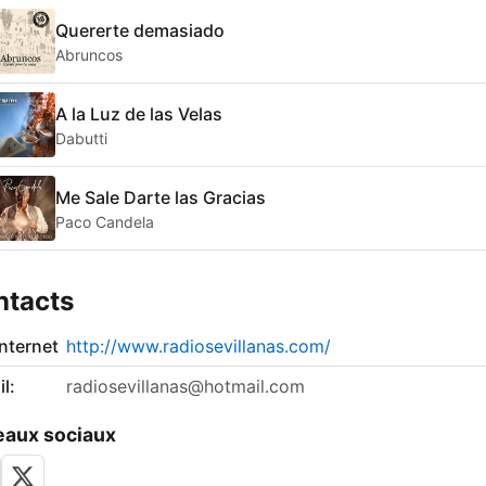
Quererte demasiado
Abruncos
A la Luz de las Velas
Dabutti
Me Sale Darte las Gracias
Paco Candela
ntacts
internet
http://www.radiosevillanas.com/
l:
radiosevillanas@hotmail.com
aux sociaux