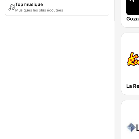
Top musique
Musiques les plus écoutées
Goza
La R