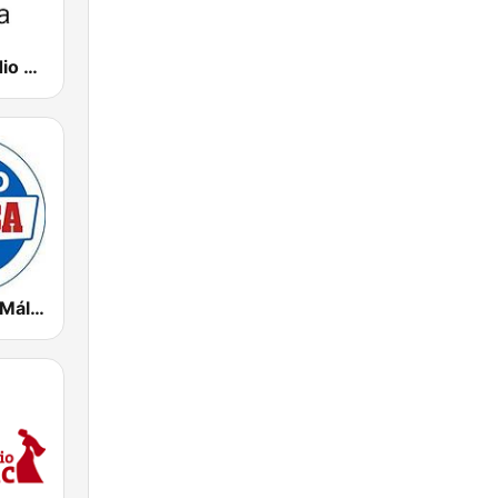
CanalSur Radio Málaga
Radio Marca Málaga