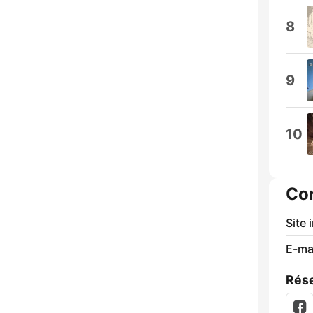
8
9
10
Co
Site 
E-mai
Rése