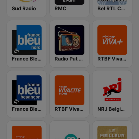
Sud Radio
RMC
Bel RTL Chanson Française
France Bleu Nord
Radio Put Sreće
RTBF Viva+ plus
France Bleu Besançon
RTBF VivaCité Hainaut
NRJ Belgique