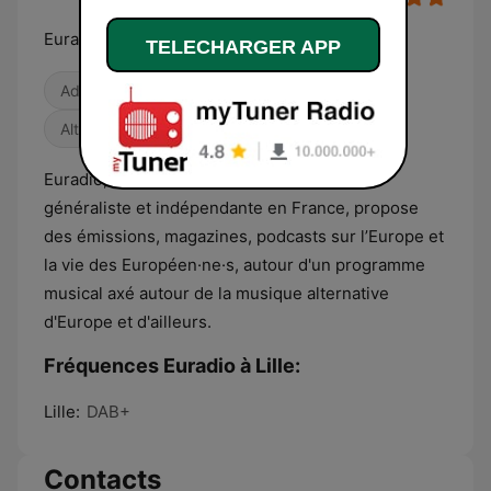
Euradio : animons l'Europe !
TELECHARGER APP
Adult Contemporary
Infos
Alternative / Indie
Euradio, première radio locale européenne
généraliste et indépendante en France, propose
des émissions, magazines, podcasts sur l’Europe et
la vie des Européen·ne·s, autour d'un programme
musical axé autour de la musique alternative
d'Europe et d'ailleurs.
Fréquences Euradio à Lille:
Lille:
DAB+
Contacts