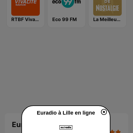
RTBF VivaCité Namur
Eco 99 FM
La Meilleur de Nostalgie
Euradio à Lille en ligne
Euradio à Lille