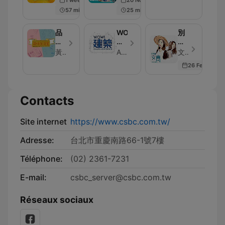
聊-
啥
57 min
25 min
Fun
米
Fish
代
Talk
誌？
品
WOW!
別
味
建
叫
生
築
我
黃薰葳(葳葳) 正聲廣播
Amazing architecture
文青別叫我 - Épisode 160
活
Amazing
文
26 Feb 2026
家
architecture
青
Contacts
Site internet
https://www.csbc.com.tw/
Adresse:
台北市重慶南路66-1號7樓
Téléphone:
(02) 2361-7231
E-mail:
csbc_server@csbc.com.tw
Réseaux sociaux