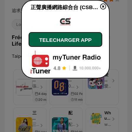
正聲廣播網路綜合台 (CSBC Life) en ligne
追求資訊、享受生活
Locales
Pays
Fréquences 正聲廣播網路綜合台 (CSBC
TELECHARGER APP
Life):
Taipei:
Net Radio
當
08
愛
音
小
上
樂
龍-08
歌
張翰揚 正聲廣播 - Épisode 36
08小龍 - Épisode 120
愛花香歌仔戲ｘ正聲廣播公司雲林廣播電臺
來
travel
仔
4 days ago
02 Feb 2024
敲
戲
20 min
11 min
門
iNg
三
配
What’s
三
魚
up？
來
不
花
三三來遲 - Épisode 138
配魚不尬聊 - Épisode 257
what's up?花生啥米代誌？
遲-33lately
尬
生
1 week ago
20 Nov 2024