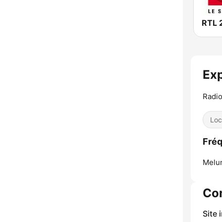
RTL 
Ex
Radio
Loc
Fréq
Melu
Co
Site 