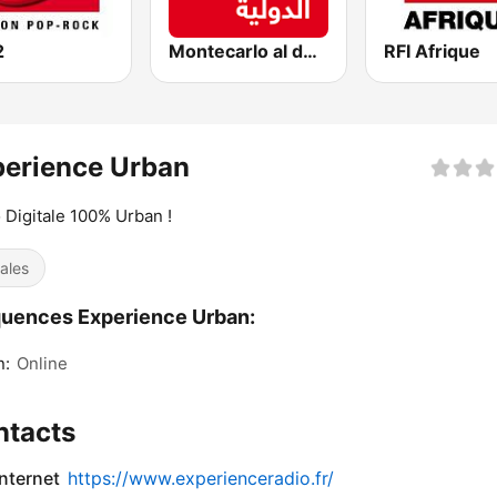
2
Montecarlo al doualiya (مونت كارلو الدولية)
RFI Afrique
perience Urban
 Digitale 100% Urban !
ales
uences Experience Urban:
n:
Online
ntacts
internet
https://www.experienceradio.fr/