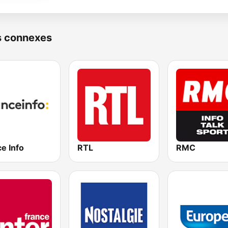
s connexes
e Info
RTL
RMC