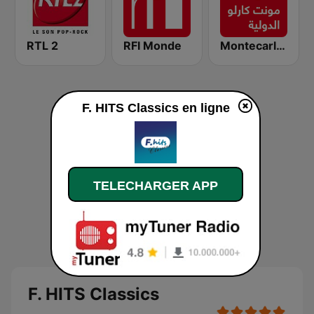
RTL 2
RFI Monde
Montecarlo al doualiya (مونت كارلو الدولية)
F. HITS Classics en ligne
TELECHARGER APP
F. HITS Classics