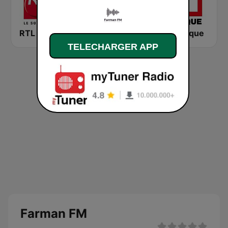
RTL 2
Montecarlo al doualiya (مونت كارلو الدولية)
RFI Afrique
TELECHARGER APP
Farman FM