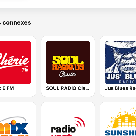
s connexes
IE FM
SOUL RADIO Classics
Jus Blues Ra