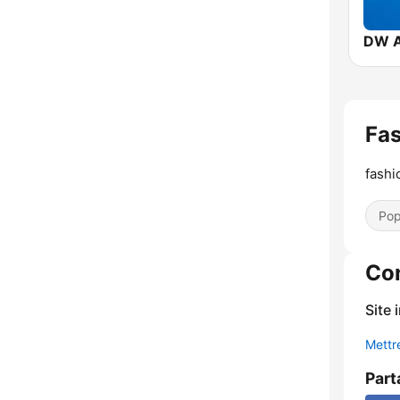
DW A
Fas
fashi
Pop
Co
Site 
Mettre
Part