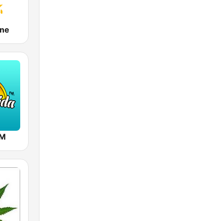
ine
FM