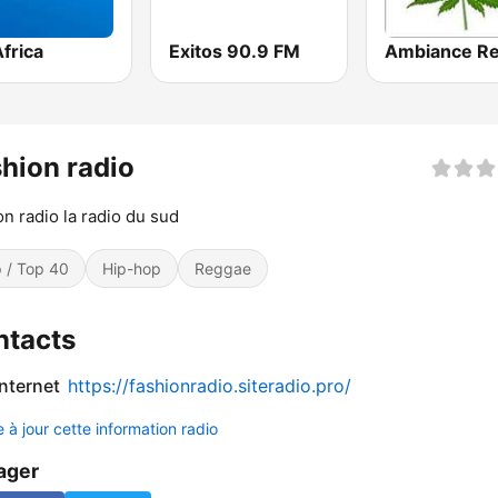
frica
Exitos 90.9 FM
Ambiance R
hion radio
on radio la radio du sud
 / Top 40
Hip-hop
Reggae
ntacts
internet
https://fashionradio.siteradio.pro/
 à jour cette information radio
ager