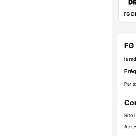
FG D
FG
la ra
Fré
Paris
Co
Site 
Adre