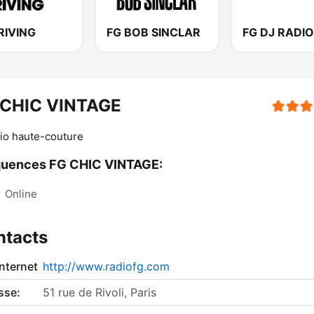
RIVING
FG BOB SINCLAR
FG DJ RADIO
 CHIC VINTAGE
dio haute-couture
quences FG CHIC VINTAGE:
:
Online
ntacts
internet
http://www.radiofg.com
sse:
51 rue de Rivoli, Paris