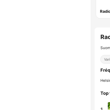
Radi
Ra
Suom
Var
Fréq
Helsi
Top 
1