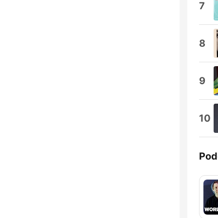
7
8
9
10
Pod