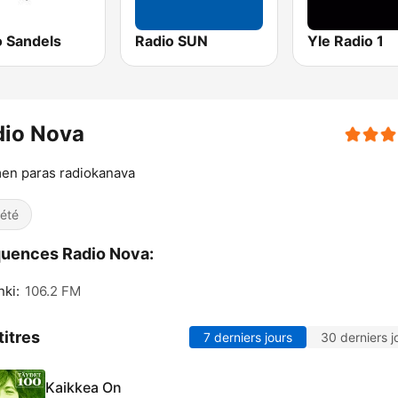
o Sandels
Radio SUN
Yle Radio 1
dio Nova
en paras radiokanava
iété
uences Radio Nova:
nki:
106.2 FM
titres
7 derniers jours
30 derniers j
Kaikkea On