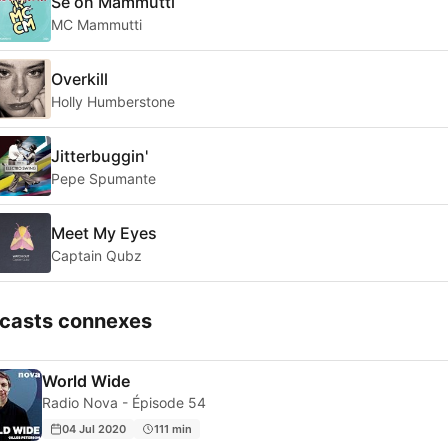
Se on Mammutti
MC Mammutti
Overkill
Holly Humberstone
Jitterbuggin'
Pepe Spumante
Meet My Eyes
Captain Qubz
casts connexes
World Wide
Radio Nova - Épisode 54
04 Jul 2020
111 min