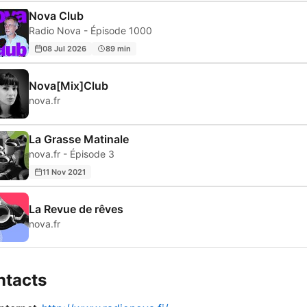
Nova Club
Radio Nova - Épisode 1000
08 Jul 2026
89 min
Nova[Mix]Club
nova.fr
La Grasse Matinale
nova.fr - Épisode 3
11 Nov 2021
La Revue de rêves
nova.fr
ntacts