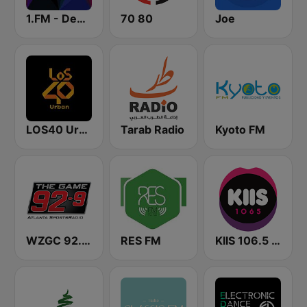
1.FM - Deep House
70 80
Joe
LOS40 Urban
Tarab Radio
Kyoto FM
WZGC 92.9 The Game
RES FM
KIIS 106.5 FM