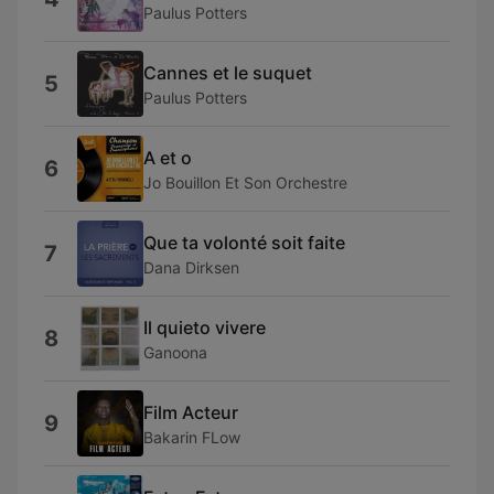
Paulus Potters
Cannes et le suquet
5
Paulus Potters
A et o
6
Jo Bouillon Et Son Orchestre
Que ta volonté soit faite
7
Dana Dirksen
Il quieto vivere
8
Ganoona
Film Acteur
9
Bakarin FLow