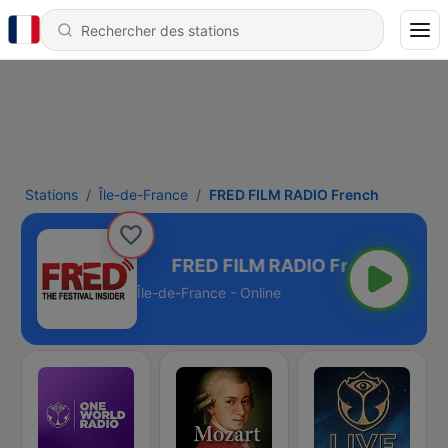
Stations
Île-de-France
FRED FILM RADIO French
RADIO French
Île-de-France - Online