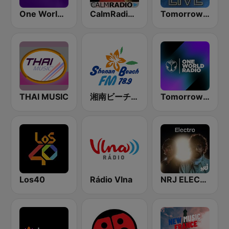
One World Radio
CalmRadio.com - Mozart
Tomorrowland Live
THAI MUSIC
湘南ビーチFM (Shonan Beach FM)
Tomorrowland One World Radio UK
Los40
Rádio Vlna
NRJ ELECTRO