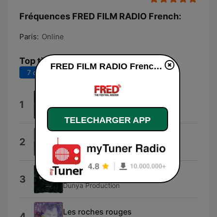
Fréquences FRED FILM RADIO French:
Paris:
Online
Top titres
FRED FILM RADIO French en ligne
7 derniers jours
30 derniers jours
1956 Cannes Film Festival
1
Sparks
TELECHARGER APP
Acteurs et victimes
2
Enz
Venice
3
Dunya Production
Les roches rouges
4