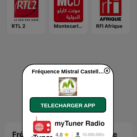
RTL 2
Montecarlo al doualiya (مونت كارلو الدولية)
RFI Afrique
Fréquence Mistral Castellane en ligne
TELECHARGER APP
Fréquence Mistral Castellane