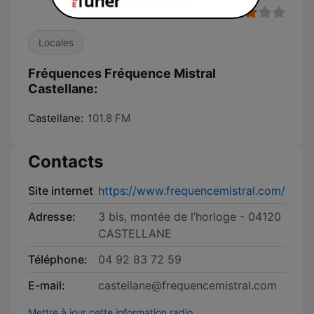
Locales
Fréquences Fréquence Mistral
Castellane:
Castellane:
101.8 FM
Contacts
Site internet
https://www.frequencemistral.com/
Adresse:
3 bis, montée de l’horloge - 04120
CASTELLANE
Téléphone:
04 92 83 72 59
E-mail:
castellane@frequencemistral.com
Mettre à jour cette information radio