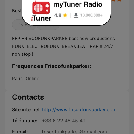
Best productions Electro Funk 24/7
Hip-hop
Électro
FFP FRISCOFUNKPARKER best new productions
FUNK, ELECTROFUNK, BREAKBEAT, RAP !! 24/7
non stop !
Fréquences Friscofunkparker:
Paris:
Online
Contacts
Site internet
http://www.friscofunkparker.com
Téléphone:
+33 6 22 46 45 49
E-mail:
friscofunkparker@gmail.com