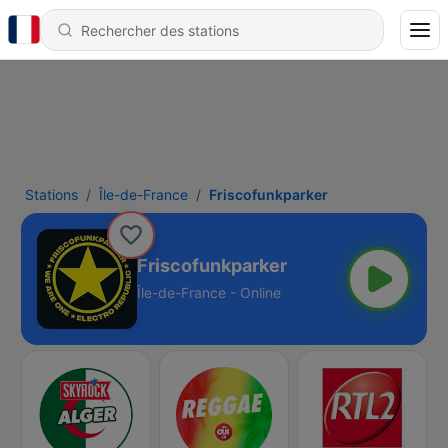
Stations
Île-de-France
Friscofunkparker
Friscofunkparker
Île-de-France - Online