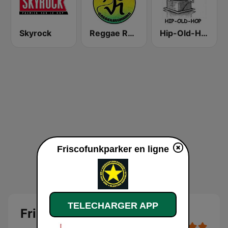
Skyrock
Reggae Runnins Radio
Hip-Old-Hop
Friscofunkparker en ligne
TELECHARGER APP
Friscofunkparker