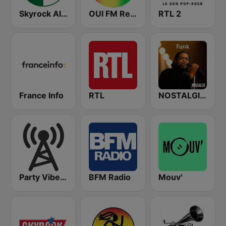
Skyrock Alger
OUI FM Reggae
RTL 2
France Info
RTL
NOSTALGIE FUNK
Party Vibe: Rap, Hip Hop, Trap, Dubstep
BFM Radio
Mouv'