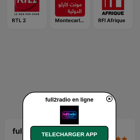
RTL 2
Montecarlo al doualiya (مونت كارلو الدولية)
RFI Afrique
full2radio en ligne
full2radio
TELECHARGER APP