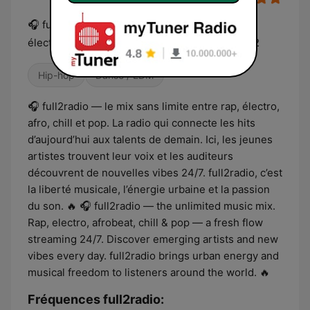
🎧 full2radio — la radio du mix sans limite. Rap,
électro, afro, chill et pop : un flow unique 24h/2
Hip-hop
Danse / EDM
🎧 full2radio — le mix sans limite entre rap, électro,
afro, chill et pop. La radio qui connecte les hits
d’aujourd’hui aux talents de demain. Ici, les jeunes
artistes trouvent leur voix et les auditeurs
découvrent de nouvelles vibes 24/7. full2radio, c’est
la liberté musicale, l’énergie urbaine et la passion
du son. 🔥 🎧 full2radio — the unlimited music mix.
Rap, electro, afrobeat, chill & pop — a fresh flow
streaming 24/7. Discover emerging artists and new
vibes every day. full2radio brings urban energy and
musical freedom to listeners around the world. 🔥
Fréquences full2radio: