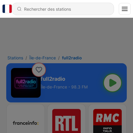
Stations
Île-de-France
full2radio
full2radio
Île-de-France - 98.3 FM