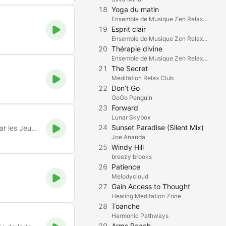
18
Yoga du matin
Ensemble de Musique Zen Relaxante
19
Esprit clair
Ensemble de Musique Zen Relaxante
20
Thérapie divine
Ensemble de Musique Zen Relaxante
21
The Secret
Meditation Relax Club
22
Don’t Go
GoGo Penguin
23
Forward
Lunar Skybox
24
Sunset Paradise (Silent Mix)
La webradio de l'Eglise Protestante Unie de France pour et par les Jeunes. EJR Radio, la radio pour tous !
Joe Ananda
25
Windy Hill
breezy brooks
26
Patience
Melodycloud
27
Gain Access to Thought
Healing Meditation Zone
28
Toanche
Harmonic Pathways
29
Arms Reach