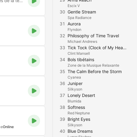
Radio E-VIVA, le mouvement du Royaume jusqu’aux extrémités de la terre.
Escix V
30
Gentle Stream
Spa Radiance
31
Aurora
Flyndon
32
Philosophy of Time Travel
Michael Andrews
33
Tick Tock (Clock of My Heart)
Clint Mansell
34
Bols tibétains
Zone de la Musique Relaxante
35
The Calm Before the Storm
Cyanea
36
Juniper
Silkyson
37
Lonely Desert
Blumida
38
Softness
Red Neptune
39
Bright Eyes
Silkyson
ce
Online
40
Blue Dreams
Lunar Skybox