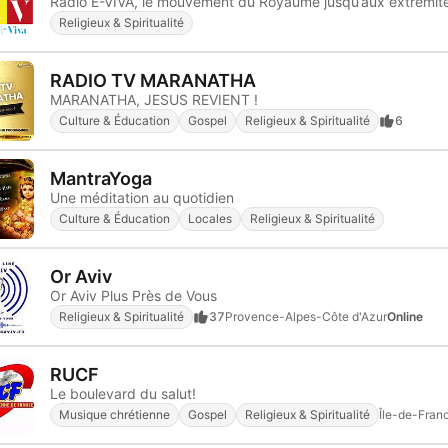
Religieux & Spiritualité
RADIO TV MARANATHA
MARANATHA, JESUS REVIENT !
Culture & Éducation
Gospel
Religieux & Spiritualité
6
MantraYoga
Une méditation au quotidien
Culture & Éducation
Locales
Religieux & Spiritualité
Or Aviv
Or Aviv Plus Près de Vous
Religieux & Spiritualité
37
Provence-Alpes-Côte d'Azur
Online
RUCF
Le boulevard du salut!
Musique chrétienne
Gospel
Religieux & Spiritualité
Île-de-Fran