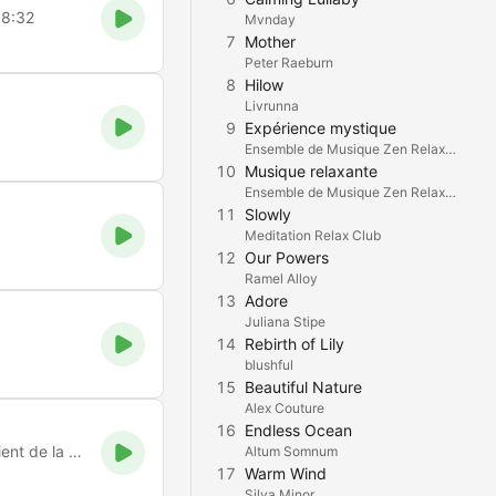
 8:32
Mvnday
7
Mother
Peter Raeburn
8
Hilow
Livrunna
9
Expérience mystique
Ensemble de Musique Zen Relaxante
10
Musique relaxante
Ensemble de Musique Zen Relaxante
11
Slowly
Meditation Relax Club
12
Our Powers
Ramel Alloy
13
Adore
Juliana Stipe
14
Rebirth of Lily
blushful
15
Beautiful Nature
Alex Couture
16
Endless Ocean
Car la Foi vient de ce que l'on entend et ce que l'on entend vient de la Parole de Dieu. La Bible, Rom 10,17
Altum Somnum
17
Warm Wind
Silva Minor