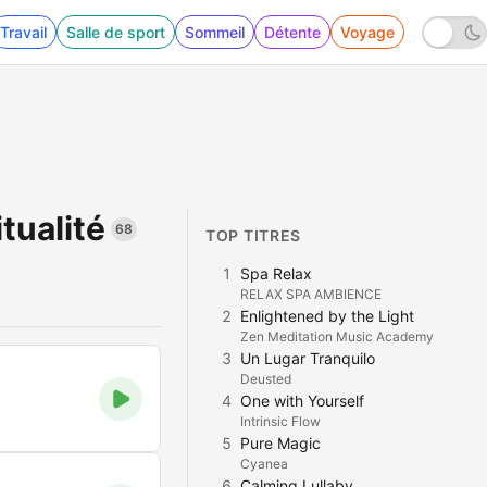
Travail
Salle de sport
Sommeil
Détente
Voyage
tualité
68
TOP TITRES
1
Spa Relax
RELAX SPA AMBIENCE
2
Enlightened by the Light
Zen Meditation Music Academy
3
Un Lugar Tranquilo
Deusted
4
One with Yourself
Intrinsic Flow
5
Pure Magic
Cyanea
6
Calming Lullaby